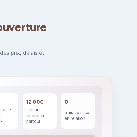
ouverture
es prix, délais et
12 000
0
nomie
artisans
frais de mise
os
référencés
en relation
ux
partout