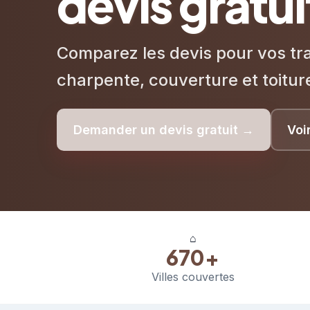
devis gratui
Comparez les devis pour vos tr
charpente, couverture et toitur
Demander un devis gratuit →
Voi
⌂
670+
Villes couvertes