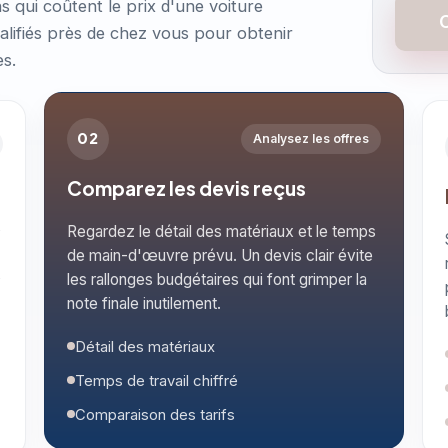
ns qui coûtent le prix d'une voiture
ualifiés près de chez vous pour obtenir
es.
02
Analysez les offres
Comparez les devis reçus
s
Regardez le détail des matériaux et le temps
de main-d'œuvre prévu. Un devis clair évite
s
les rallonges budgétaires qui font grimper la
note finale inutilement.
Détail des matériaux
Temps de travail chiffré
Comparaison des tarifs