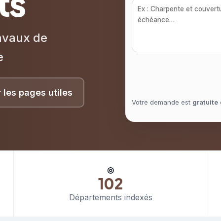
ts
avaux de
e
r les pages utiles
Votre demande est
gratuite
◎
102
Départements indexés